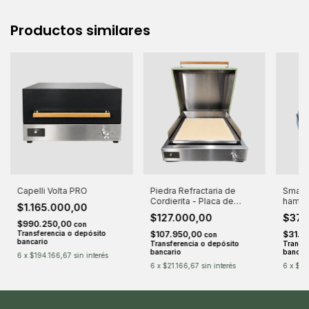
Productos similares
Capelli Volta PRO
Piedra Refractaria de
Smashe
Cordierita - Placa de
hambu
$1.165.000,00
cocción para Volta y Volta
$127.000,00
$37.
Pro
$990.250,00
con
Transferencia o depósito
$107.950,00
$31.4
con
bancario
Transferencia o depósito
Transfe
bancario
bancar
6
x
$194.166,67
sin interés
6
x
$21.166,67
sin interés
6
x
$6.