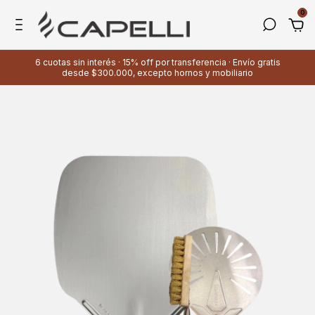
0
6 cuotas sin interés · 15% off por transferencia · Envío gratis
desde $300.000, excepto hornos y mobiliario