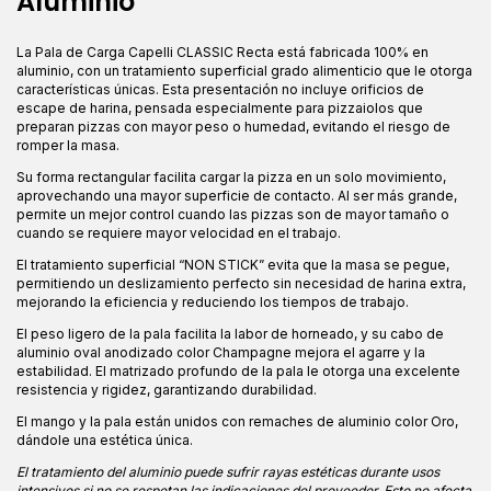
Aluminio
La Pala de Carga Capelli CLASSIC Recta está fabricada 100% en
aluminio, con un tratamiento superficial grado alimenticio que le otorga
características únicas. Esta presentación no incluye orificios de
escape de harina, pensada especialmente para pizzaiolos que
preparan pizzas con mayor peso o humedad, evitando el riesgo de
romper la masa.
Su forma rectangular facilita cargar la pizza en un solo movimiento,
aprovechando una mayor superficie de contacto. Al ser más grande,
permite un mejor control cuando las pizzas son de mayor tamaño o
cuando se requiere mayor velocidad en el trabajo.
El tratamiento superficial “NON STICK” evita que la masa se pegue,
permitiendo un deslizamiento perfecto sin necesidad de harina extra,
mejorando la eficiencia y reduciendo los tiempos de trabajo.
El peso ligero de la pala facilita la labor de horneado, y su cabo de
aluminio oval anodizado color Champagne mejora el agarre y la
estabilidad. El matrizado profundo de la pala le otorga una excelente
resistencia y rigidez, garantizando durabilidad.
El mango y la pala están unidos con remaches de aluminio color Oro,
dándole una estética única.
El tratamiento del aluminio puede sufrir rayas estéticas durante usos
intensivos si no se respetan las indicaciones del proveedor. Esto no afecta