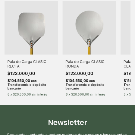
Pala de Carga CLASIC
Pala de Carga CLASIC
Pala d
RECTA
RONDA
CLASI
$123.000,00
$123.000,00
$188
$104.550,00
$104.550,00
$159.
con
con
Transferencia o depósito
Transferencia o depósito
Transfe
bancario
bancario
bancar
6
x
$20.500,00
sin interés
6
x
$20.500,00
sin interés
6
x
$31
Newsletter
Registrate y enterate nuestros mejores descuentos y lanzamientos.