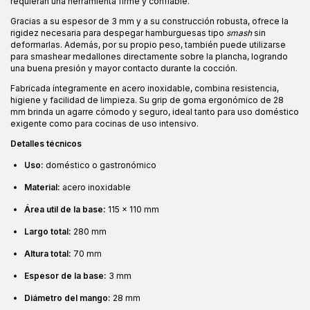
requieran una herramienta firme y confiable.
Gracias a su espesor de 3 mm y a su construcción robusta, ofrece la
rigidez necesaria para despegar hamburguesas tipo
smash
sin
deformarlas. Además, por su propio peso, también puede utilizarse
para smashear medallones directamente sobre la plancha, logrando
una buena presión y mayor contacto durante la cocción.
Fabricada íntegramente en acero inoxidable, combina resistencia,
higiene y facilidad de limpieza. Su grip de goma ergonómico de 28
mm brinda un agarre cómodo y seguro, ideal tanto para uso doméstico
exigente como para cocinas de uso intensivo.
Detalles técnicos
Uso:
doméstico o gastronómico
Material:
acero inoxidable
Área util de la base:
115 x 110 mm
Largo total:
280 mm
Altura total:
70 mm
Espesor de la base:
3 mm
Diámetro del mango:
28 mm