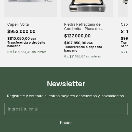
Capelli Volta
Piedra Refractaria de
Capell
Cordierita - Placa de
$953.000,00
$1.1
cocción para Volta y Volta
$127.000,00
Pro
$810.050,00
$990.
con
Transferencia o depósito
$107.950,00
Transfe
con
bancario
bancar
Transferencia o depósito
bancario
6
x
$158.833,33
sin interés
6
x
$19
6
x
$21.166,67
sin interés
Newsletter
Registrate y enterate nuestros mejores descuentos y lanzamientos.