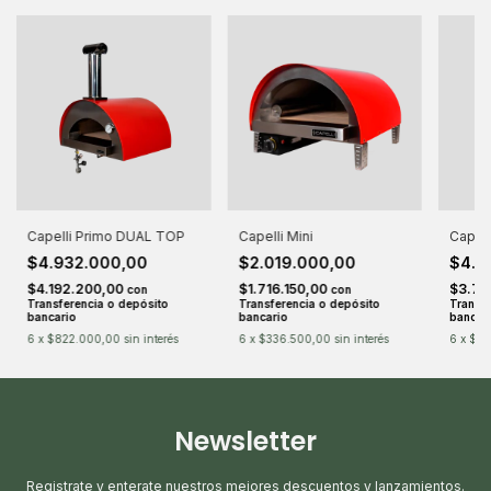
Capelli Primo DUAL TOP
Capelli Mini
Capell
$4.932.000,00
$2.019.000,00
$4.4
$4.192.200,00
$1.716.150,00
$3.76
con
con
Transferencia o depósito
Transferencia o depósito
Transfe
bancario
bancario
bancar
6
x
$822.000,00
sin interés
6
x
$336.500,00
sin interés
6
x
$73
Newsletter
Registrate y enterate nuestros mejores descuentos y lanzamientos.