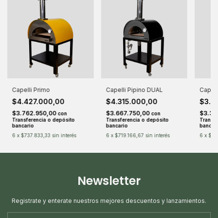
Capelli Primo
Capelli Pipino DUAL
Capell
$4.427.000,00
$4.315.000,00
$3.9
$3.762.950,00
$3.667.750,00
$3.35
con
con
Transferencia o depósito
Transferencia o depósito
Transfe
bancario
bancario
bancar
6
x
$737.833,33
sin interés
6
x
$719.166,67
sin interés
6
x
$65
Newsletter
Registrate y enterate nuestros mejores descuentos y lanzamientos.