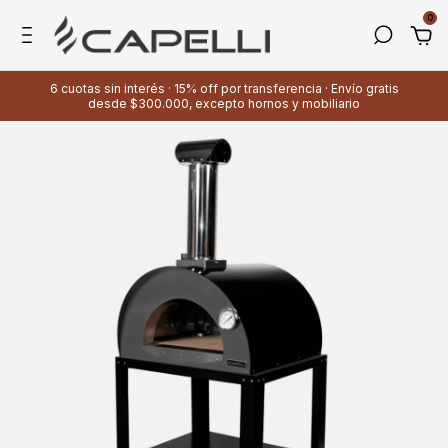
0
6 cuotas sin interés · 15% off por transferencia · Envío gratis
desde $300.000, excepto hornos y mobiliario