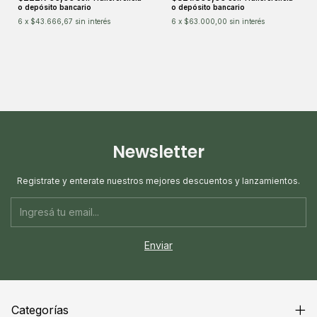
o depósito bancario
o depósito bancario
6
x
$43.666,67
sin interés
6
x
$63.000,00
sin interés
Newsletter
Registrate y enterate nuestros mejores descuentos y lanzamientos.
Categorías