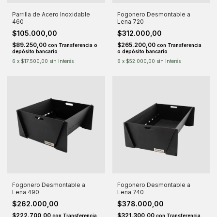
Parrilla de Acero Inoxidable
Fogonero Desmontable a
460
Lena 720
$105.000,00
$312.000,00
$89.250,00
$265.200,00
con
Transferencia o
con
Transferencia
depósito bancario
o depósito bancario
6
x
$17.500,00
sin interés
6
x
$52.000,00
sin interés
Fogonero Desmontable a
Fogonero Desmontable a
Lena 490
Lena 740
$262.000,00
$378.000,00
$222.700,00
$321.300,00
con
Transferencia
con
Transferencia