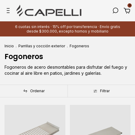
0
6 cuotas sin interés · 15% off por transferencia · Envío gratis
desde $300.000, excepto hornos y mobiliario
Inicio
.
Parrillas y cocción exterior
.
Fogoneros
Fogoneros
Fogoneros de acero desmontables para disfrutar del fuego y
cocinar al aire libre en patios, jardines y galerías.
Ordenar
Filtrar