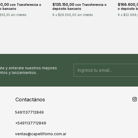
50,00
$135.150,00
$166.600,
con
Transferencia o
con
Transferencia o
o bancario
depósito bancario
o depósito b
833,33
sin interés
6
x
$26.500,00
sin interés
6
x
$32.666,
ate y enterate nuestros mejores
tos y lanzamientos.
Contactános
5491137712849
+5491137712849
ventas@capelliforno.com.ar