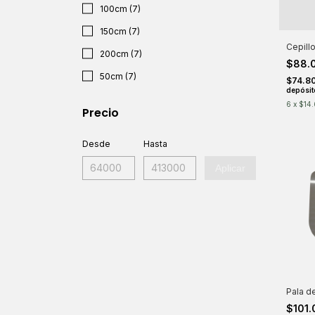
100cm (7)
150cm (7)
Cepill
200cm (7)
$88.
50cm (7)
$74.8
depósit
6
x
$14
Precio
Desde
Hasta
Aplicar
Pala d
$101