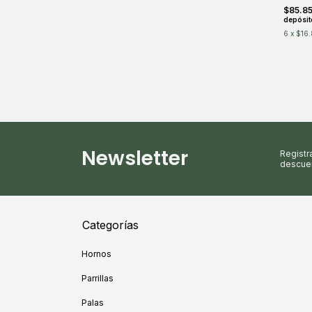
$85.8
depósit
6
x
$16.
Newsletter
Registr
descuen
Categorías
Hornos
Parrillas
Palas