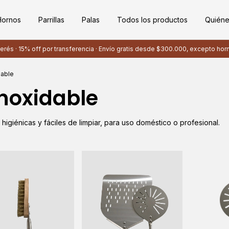
Hornos
Parrillas
Palas
Todos los productos
Quién
terés · 15% off por transferencia · Envío gratis desde $300.000, excepto hor
dable
Inoxidable
 higiénicas y fáciles de limpiar, para uso doméstico o profesional.