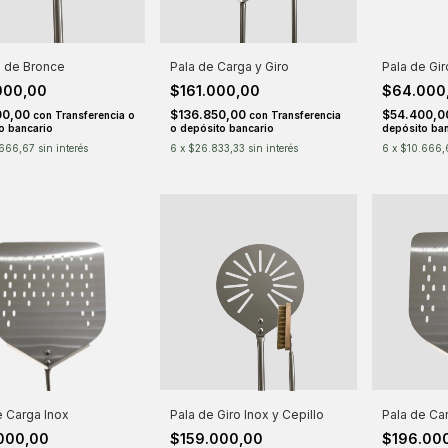
o de Bronce
Pala de Carga y Giro
Pala de Gir
000,00
$161.000,00
$64.000
00,00
$136.850,00
$54.400,
con
Transferencia o
con
Transferencia
o bancario
o depósito bancario
depósito ban
.666,67
sin interés
6
x
$26.833,33
sin interés
6
x
$10.666,
e Carga Inox
Pala de Giro Inox y Cepillo
Pala de Car
.000,00
$159.000,00
$196.00