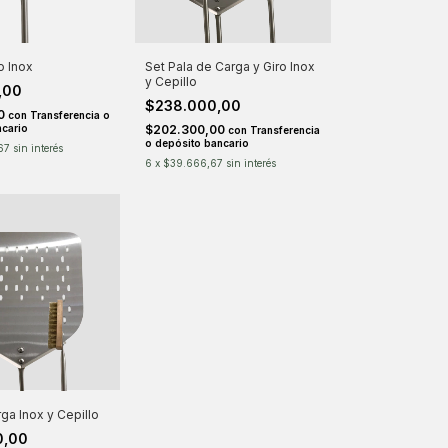
o Inox
Set Pala de Carga y Giro Inox
y Cepillo
,00
$238.000,00
00
con
Transferencia o
cario
$202.300,00
con
Transferencia
o depósito bancario
67
sin interés
6
x
$39.666,67
sin interés
ga Inox y Cepillo
0,00